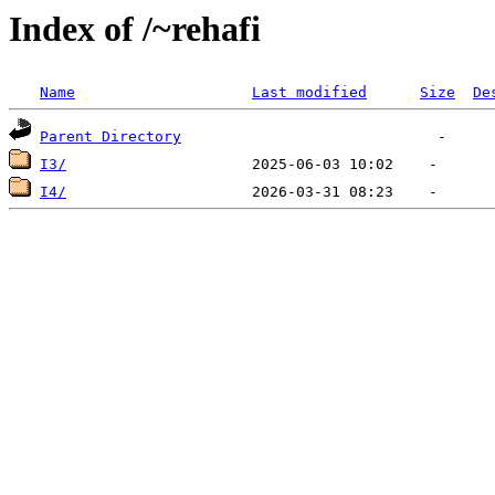
Index of /~rehafi
Name
Last modified
Size
De
Parent Directory
I3/
I4/