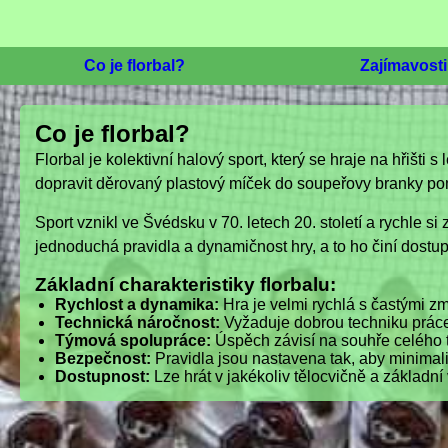
Co je florbal?
Zajímavosti
Co je florbal?
Florbal je kolektivní halový sport, který se hraje na hřišti
dopravit děrovaný plastový míček do soupeřovy branky pomoc
Sport vznikl ve Švédsku v 70. letech 20. století a rychle s
jednoduchá pravidla a dynamičnost hry, a to ho činí dostu
Základní charakteristiky florbalu:
Rychlost a dynamika:
Hra je velmi rychlá s častými 
Technická náročnost:
Vyžaduje dobrou techniku práce s
Týmová spolupráce:
Úspěch závisí na souhře celého 
Bezpečnost:
Pravidla jsou nastavena tak, aby minimali
Dostupnost:
Lze hrát v jakékoliv tělocvičně a základní 