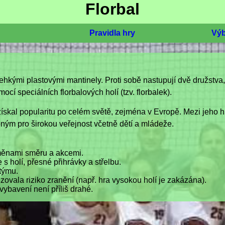
Florbal
Pravidla hry
Výb
 s lehkými plastovými mantinely. Proti sobě nastupují dvě družstva
í speciálních florbalových holí (tzv. florbalek).
i získal popularitu po celém světě, zejména v Evropě. Mezi jeho h
pným pro širokou veřejnost včetně dětí a mládeže.
změnami směru a akcemi.
 holí, přesné přihrávky a střelbu.
týmu.
zovala riziko zranění (např. hra vysokou holí je zakázána).
vybavení není příliš drahé.