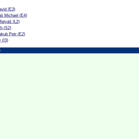
vid (E3)
 Michael (E4)
atyáš (L2)
h (S2)
ub Petr (E2)
 (I3)
6