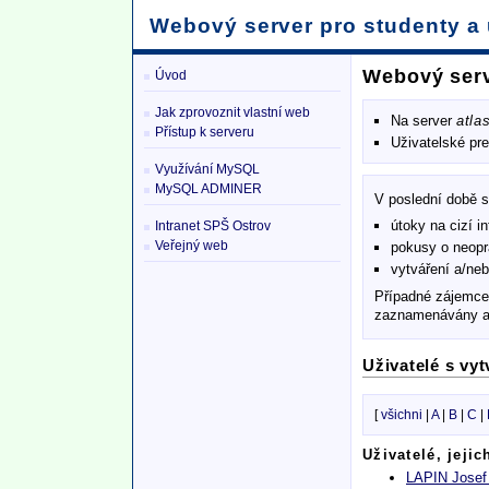
Webový server pro studenty a 
Webový serv
Úvod
Jak zprovoznit vlastní web
Na server
atla
Přístup k serveru
Uživatelské pr
Využívání MySQL
MySQL ADMINER
V poslední době s
útoky na cizí i
Intranet SPŠ Ostrov
Veřejný web
pokusy o neopr
vytváření a/ne
Případné zájemce 
zaznamenávány a 
Uživatelé s vy
[
všichni
|
A
|
B
|
C
|
Uživatelé, jeji
LAPIN Josef