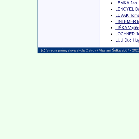
LEMKA Jan
LENGYEL Da
LEVÁK Tomáš
LINTEMER M
LIŠKA Vojtěc
LOCHNER Jak
LUU Duc Huy
(c) Střední průmyslová škola Ostrov / Vlastimil Šetka 2007 - 202