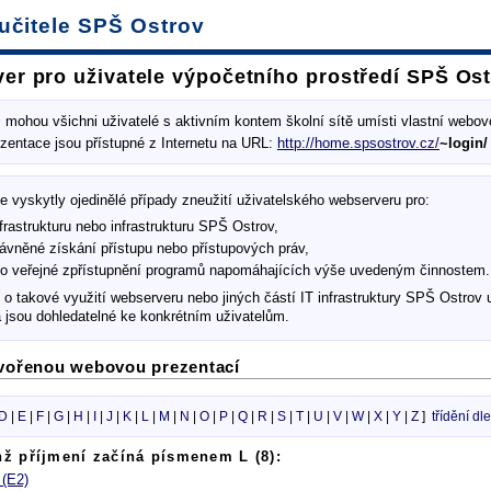
učitele SPŠ Ostrov
er pro uživatele výpočetního prostředí SPŠ Os
s
mohou všichni uživatelé s aktivním kontem školní sítě umísti vlastní webov
ezentace jsou přístupné z Internetu na URL:
http://home.spsostrov.cz/
~login/
e vyskytly ojedinělé případy zneužití uživatelského webserveru pro:
nfrastrukturu nebo infrastrukturu SPŠ Ostrov,
ávněné získání přístupu nebo přístupových práv,
bo veřejné zpřístupnění programů napomáhajících výše uvedeným činnostem.
o takové využití webserveru nebo jiných částí IT infrastruktury SPŠ Ostro
jsou dohledatelné ke konkrétním uživatelům.
tvořenou webovou prezentací
D
|
E
|
F
|
G
|
H
|
I
|
J
|
K
|
L
|
M
|
N
|
O
|
P
|
Q
|
R
|
S
|
T
|
U
|
V
|
W
|
X
|
Y
|
Z
]
třídění dl
chž příjmení začíná písmenem L (8):
 (E2)