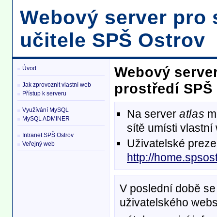
Webový server pro 
učitele SPŠ Ostrov
Webový server
Úvod
prostředí SPŠ
Jak zprovoznit vlastní web
Přístup k serveru
Využívání MySQL
Na server
atlas
mo
MySQL ADMINER
sítě umísti vlastn
Intranet SPŠ Ostrov
Uživatelské preze
Veřejný web
http://home.spsost
V poslední době se 
uživatelského webs