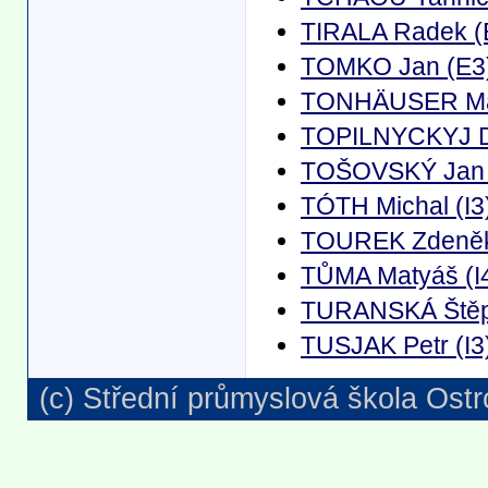
TIRALA Radek (
TOMKO Jan (E3
TONHÄUSER Mar
TOPILNYCKYJ Da
TOŠOVSKÝ Jan 
TÓTH Michal (I3
TOUREK Zdeněk
TŮMA Matyáš (I
TURANSKÁ Štěp
TUSJAK Petr (I3
(c) Střední průmyslová škola Ostr