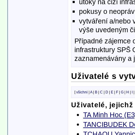
útoky na cizí infr
pokusy o neoprávn
vytváření a/nebo 
výše uvedeným č
Případné zájemce o 
infrastruktury SPŠ
zaznamenávány a js
Uživatelé s vy
[
všichni
|
A
|
B
|
C
|
D
|
E
|
F
|
G
|
H
|
I
Uživatelé, jejich
TA Minh Hoc (E3
TANCIBUDEK De
TCHAOU Yannic